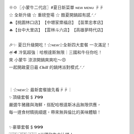
🌞🍲〖小蒙牛二代店〗#夏日新菜單 ɴᴇᴡ ᴍᴇɴᴜ ☟☟
☆ 全新升級 ☆ 重磅登場 ☆ 酷夏開鍋超有感.ᐟ.ᐟ
🔥【桃園林口店】【中壢家樂福店】【苗栗忠孝店】
🔥【台中大里店】【雲林斗六店】【高雄夢時代店】
🎉✨ 夏日升級開吃！☆ɴᴇᴡ☆全新四大套餐 一次滿足！
🍧🥩 冷氣超強｜哈根達斯無限｜三國和牛任你吃！
來 小蒙牛 涼涼開鍋爽爽吃～😍
一起開啟夏日最 𝑪𝒉𝒊𝒍𝒍 的鍋烤派對模式.ᐟ.ᐟ
｜☆ɴᴇᴡ☆ 最新套餐搶先看☟☟｜
✨頂級套餐 $ 𝟳𝟵𝟵
嚴選牛豬雞與海鮮，搭配哈根達斯冰品無限供應，
每一道食材精挑細選，帶來無與倫比的美味體驗！
✨豪華套餐 $ 𝟵𝟵𝟵