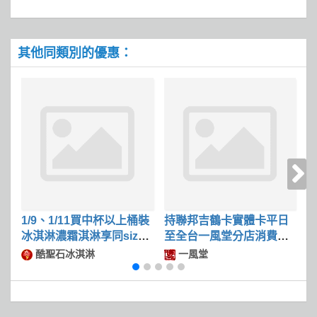
其他同類別的優惠：
1/9、1/11買中杯以上桶裝
持聯邦吉鶴卡實體卡平日
冰淇淋濃霜淇淋享同size
至全台一風堂分店消費滿
限
冰淇淋第二件50
$600可現折$50
酷聖石冰淇淋
一風堂