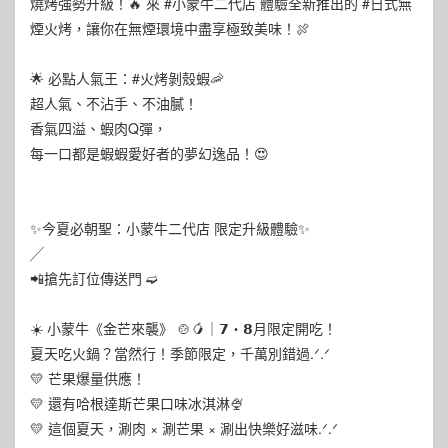
燒烤強勢升級！🔥 來 #小蒙牛二代店 體驗全新推出的 #日式無
煙火烤，讓你在無煙環境中盡享極致美味！🍖
🌟 必點人氣王：#火烤剝殼蝦🦐
超人氣、不沾手、不油膩！
香氣四溢、蝦肉Q彈，
每一口都是蝦蝦愛好者的夢幻逸品！😍
✨今夏必朝聖：小蒙牛二代店 限定升級體驗✨
╱
📲搶先訂位傳送門 ➫
☀️ 小蒙牛《金芒來襲》 🍲🥭｜𝟳・𝟴月限定開吃！
夏天吃火鍋？當然行！季節限定，千萬別錯過.ᐟ.ᐟ
💛 芒果爆量供應！
💛 還有哈根達斯芒果口味冰淇淋🍨
💛 這個夏天，涮肉 × 涮芒果 × 涮出快樂好滋味.ᐟ.ᐟ