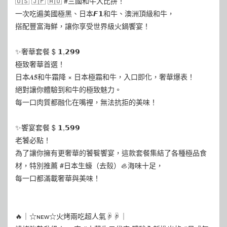
🇺🇸 🇯🇵 🇦🇺 #三國和牛大比拼！
一次吃遍美國極黑、日本𝙁𝟭和牛、澳洲頂級和牛，
搭配豐富海鮮，讓你享受世界級火鍋饗宴！
✨奢華套餐 $ 𝟭,𝟮𝟵𝟵
極致奢華首選！
日本𝑨𝟓和牛霜降 × 日本極霜和牛，入口即化，奢華爆表！
絕對讓你體驗到和牛的極致魅力。
每一口肉質都融化在嘴裡，無法抗拒的美味！
✨饗宴套餐 $ 𝟭,𝟱𝟵𝟵
老饕必點！
為了讓你擁有更奢華的饕餮饗宴，這款套餐集結了各種極品食
材，特別推薦 #日本生蠔（去殼）🦪海味十足，
每一口都滿載奢華與美味！
🔥｜☆ɴᴇᴡ☆火烤兩吃超人氣☟☟｜