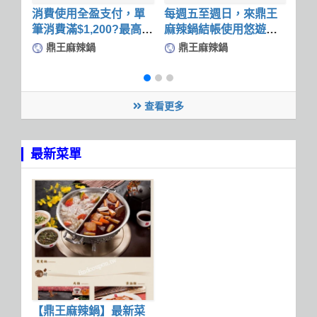
消費使用全盈支付，單
每週五至週日，來鼎王
鼎王
筆消費滿$1,200?最高享
麻辣鍋結帳使用悠遊
值優
33%回饋
付，單筆滿額享2%回饋
98
鼎王麻辣鍋
鼎王麻辣鍋
查看更多
最新菜單
【鼎王麻辣鍋】最新菜