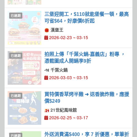
三堡迎開工，$110就能堡餐一頓，最高
已過期
可省$64，好康價6折起
漢堡王
2026-02-23 ~ 03-15
拍照上傳「千葉火鍋-嘉義店」粉專 ，
已過期
憑截圖成人開鍋享9折
千葉火鍋
2026-03-03 ~ 03-15
買特價香草烤半雞 ➜ 送香脆炸雞，應援
已過期
價$249
21世紀風味館
2026-02-25 ~ 03-17
外送消費滿$400，享 7 折優惠，單筆折
已過期