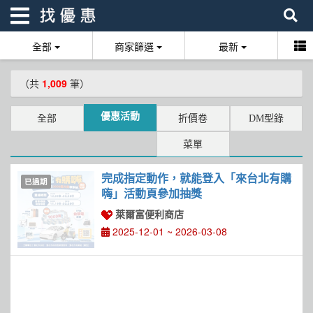
全部
商家篩選
最新
找優惠
（共
1,009
筆）
首頁
優惠活動
全部
折價卷
DM型錄
優惠活動
菜單
折價卷
完成指定動作，就能登入「來台北有購
已過期
線上DM
嗨」活動頁參加抽獎
萊爾富便利商店
找菜單
2025-12-01 ~ 2026-03-08
品牌總覽