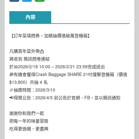
內容
【訂年菜填問券・加碼抽價值破萬登機箱】
凡購買年菜外帶📩
將收到 簡訊問卷連結
於📅2026/2/18 10:00 – 2026/2/21 23:59完成送出
🎁有機會獲得Crash Baggage SHARE 21吋撞擊登機箱（價值
$13,800）共抽 4 名
🎉抽獎時間：2026/3/10
📢得獎公告：2026/4/5 前公告於官網、FB，並以簡訊通知
謝謝你和我們一起
把每一年的味蕾冒險
吃得更過癮、更盡興