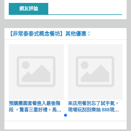
網友評論
【非常泰泰式概念餐坊】其他優惠：
預購團圓套餐進入最後階
來店用餐別忘了試手氣，
段 ，驚喜三重好禮，馬上
現場玩刮刮樂抽 888現金
送
券，把福氣帶回家