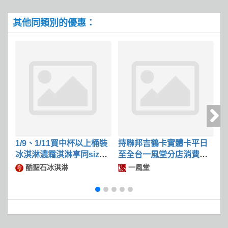
其他同類別的優惠：
1/9、1/11買中杯以上桶裝
持聯邦吉鶴卡實體卡平日
冰淇淋濃霜淇淋享同size
至全台一風堂分店消費滿
限
冰淇淋第二件50
$600可現折$50
酷聖石冰淇淋
一風堂