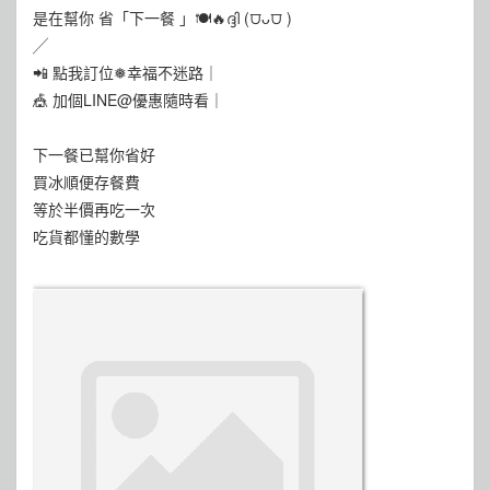
是在幫你 省「下一餐 」🍽️🔥ദ്ദി (⩌ᴗ⩌ )
╱
📲 點我訂位❅幸福不迷路｜
🎪 加個LINE@優惠隨時看｜
下一餐已幫你省好
買冰順便存餐費
等於半價再吃一次
吃貨都懂的數學