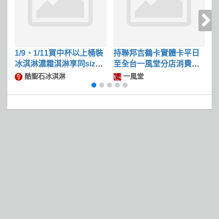
1/9、1/11買中杯以上桶裝
持聯邦吉鶴卡實體卡平日
冰淇淋濃霜淇淋享同size
至全台一風堂分店消費滿
限
冰淇淋第二件50
$600可現折$50
酷聖石冰淇淋
一風堂