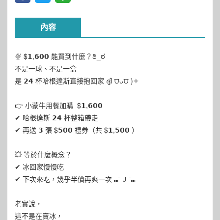
內容
🍨 $𝟭,𝟲𝟬𝟬 能買到什麼？ಠಿ_ಠ
不是一球、不是一盒
是 𝟮𝟰 杯哈根達斯直接抱回家 ദ്ദി ⩌ᴗ⩌ )✧
👉 小蒙牛用餐加購 ​ $𝟭,𝟲𝟬𝟬
✔ 哈根達斯 𝟮𝟰 杯整箱帶走
✔ 再送 𝟯 張 $𝟱𝟬𝟬 禮券（共 $𝟭,𝟱𝟬𝟬 ）
💥 等於什麼概念？
✔ 冰回家慢慢吃
✔ 下次來吃，幾乎半價再爽一次 ⑉¯ ꇴ ¯⑉
老實說，
這不是在賣冰，