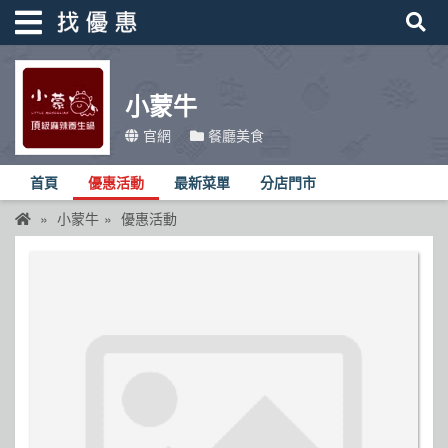
小蒙牛
找優惠
官網
餐廳美食
首頁
首頁
優惠活動
最新菜單
分店門市
優惠活動
小蒙牛
優惠活動
折價卷
線上DM
找菜單
品牌總覽