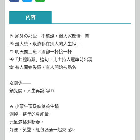
內容
🥂 尾牙の那些「不能說，但大家都懂」🙈
🎁 最大獎，永遠都在別人的人生裡…
🍺 明天要上班，酒卻一杯接一杯
📢「共體時艱」這句，比主持人還準時出現
🙈 有人開始失憶，有人開始被點名
沒關係——
鍋先開，人生再說 😌🍲
🔥 小蒙牛頂級麻辣養生鍋
涮掉一整年的負能量，
元氣滿格迎新春，
好運、笑聲、紅包通通一起來 💰✨