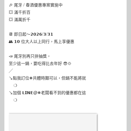
🎉 尾牙 / 春酒優惠專案實施中
💥 滿千折百
💥 滿萬折千
📆 即日起～𝟮𝟬𝟮𝟲/𝟯/𝟯𝟭
👥 𝟭𝟬 位大人以上同行，馬上享優惠
📣 尾牙別再只拚抽獎，
至少這一鍋，要吃得比去年好 😎🍲
╱
↘️點我訂位❅共體時艱可以，但鍋不能將就
​ ​ ​ ​ ❍
↘️加個 𝗟𝗜𝗡𝗘@❅老闆看不到的優惠都在這
​ ​ ​ ​ ❍