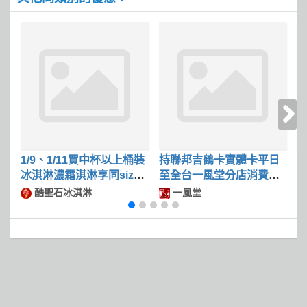
1/9、1/11買中杯以上桶裝
持聯邦吉鶴卡實體卡平日
冰淇淋濃霜淇淋享同size
至全台一風堂分店消費滿
限
冰淇淋第二件50
$600可現折$50
酷聖石冰淇淋
一風堂