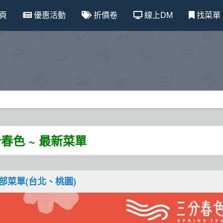
頁
優惠活動
折價卷
線上DM
找菜單
春色 ~ 最新菜單
北部菜單(台北、桃園)