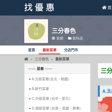
首
找優惠
三分春色
首頁
官網
飲料店
優惠活動
首頁
最新菜單
分店門市
折價卷
三分春色
最新菜單
線上DM
─── 菜單 ───
三分
找菜單
A.北部菜單(台北、桃園)
品牌總覽
B.新竹菜單
A.
C.中部菜單 (台中、彰化)
D.南部菜單 (台南、高雄、屏東)