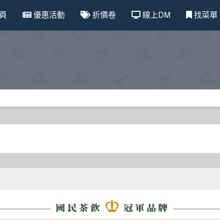
頁
優惠活動
折價卷
線上DM
找菜單