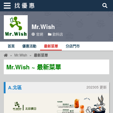
Mr.Wish
找優惠
官網
飲料店
首頁
首頁
優惠活動
最新菜單
分店門市
優惠活動
Mr.Wish
最新菜單
折價卷
Mr.Wish ~ 最新菜單
線上DM
找菜單
A.北區
202305 更新
品牌總覽