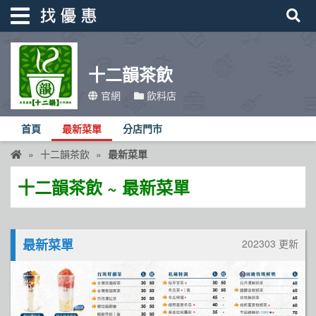
十二韻茶飲
找優惠
官網
飲料店
首頁
首頁
最新菜單
分店門市
優惠活動
十二韻茶飲
最新菜單
折價卷
十二韻茶飲 ~ 最新菜單
線上DM
找菜單
最新菜單
202303 更新
品牌總覽