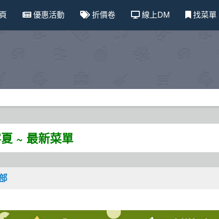
頁
優惠活動
折價卷
線上DM
找菜單
夏 ~ 最新菜單
北部