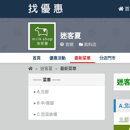
首
找優惠
迷客夏
首頁
官網
飲料店
優惠活動
首頁
優惠活動
最新菜單
分店門市
折價卷
迷客夏
最新菜單
線上DM
─── 菜單 ───
迷客
找菜單
A.北部
品牌總覽
B.中/南部
A.
C.百貨商場