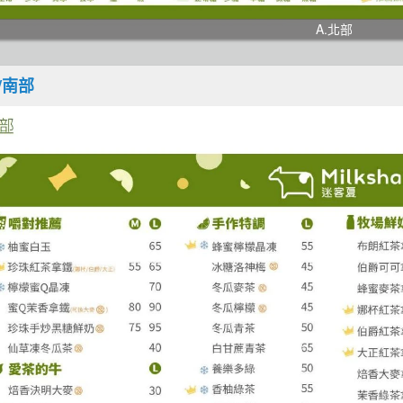
A.北部
/南部