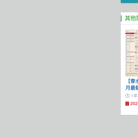
其他
【春水
月最
1年
202