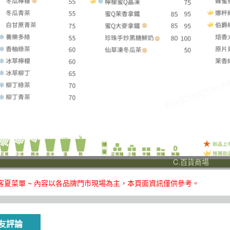
C.百貨商場
 迷客夏菜單 ~ 內容以各品牌門市現場為主，本頁面資訊僅供參考。
友評論