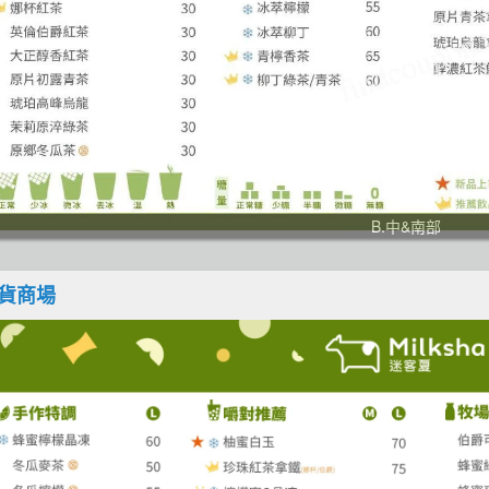
B.中&南部
百貨商場