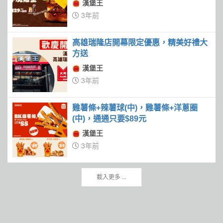
漢堡王
3年前
高雄瑞隆店開幕限定優惠，精美好禮大
方送
漢堡王
3年前
雞薯條+辣薯球(中)，雞薯條+洋蔥圈
(中)，通通只要$89元
漢堡王
3年前
載入更多 ...