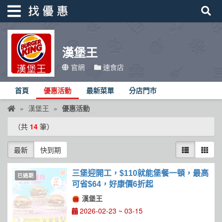
漢堡王
找優惠
官網
速食店
首頁
首頁
優惠活動
最新菜單
分店門市
優惠活動
漢堡王
優惠活動
折價卷
（共
14
筆）
線上DM
最新
快到期
找菜單
品牌總覽
三堡迎開工，$110就能堡餐一頓，最高
已過期
可省$64，好康價6折起
漢堡王
2026-02-23 ~ 03-15