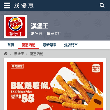
漢堡王
找優惠
官網
速食店
首頁
首頁
優惠活動
最新菜單
分店門市
優惠活動
漢堡王
優惠活動
折價卷
線上DM
找菜單
品牌總覽