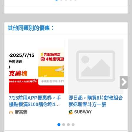
其他同類別的優惠：
7/15前用APP優惠券，手
即日起，購買6片餅乾組合
2
機點餐滿$100請你吃4塊
就送新春斗方一張
麥克鷄塊
麥當勞
SUBWAY