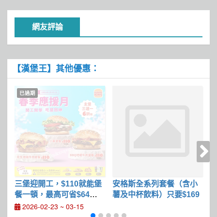
網友評論
【漢堡王】其他優惠：
已過期
三堡迎開工，$110就能堡
安格斯全系列套餐（含小
餐一頓，最高可省$64，
薯及中杯飲料）只要$169
日
好康價6折起
元
2026-02-23 ~ 03-15