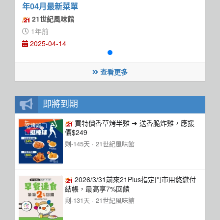
年04月最新菜單
21世紀風味館
1年前
2025-04-14
查看更多
即將到期
買特價香草烤半雞 ➜ 送香脆炸雞，應援
價$249
剩-145天 ·
21世紀風味館
2026/3/31前來21Plus指定門市用悠遊付
結帳，最高享7%回饋
剩-131天 ·
21世紀風味館