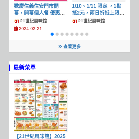
歡慶信義信安門市開
1/10、1/11 限定 ，1點
fo
幕，開幕個人餐 優惠價
抵2元，兩日折抵上限10
入
169元
0點，最高現折200元
$20
21世紀風味館
21世紀風味館
2
2024-02-21
查看更多
最新菜單
【21世紀風味館】2025