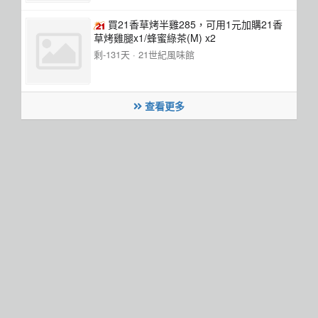
買21香草烤半雞285，可用1元加購21香
草烤雞腿x1/蜂蜜綠茶(M) x2
剩-131天 ·
21世紀風味館
查看更多