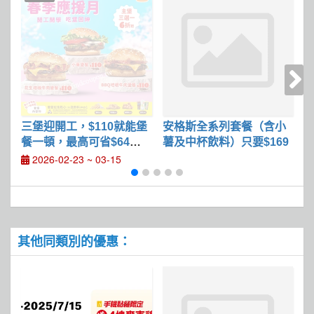
三堡迎開工，$110就能堡
安格斯全系列套餐（含小
餐一頓，最高可省$64，
薯及中杯飲料）只要$169
日
好康價6折起
元
2026-02-23 ~ 03-15
其他同類別的優惠：