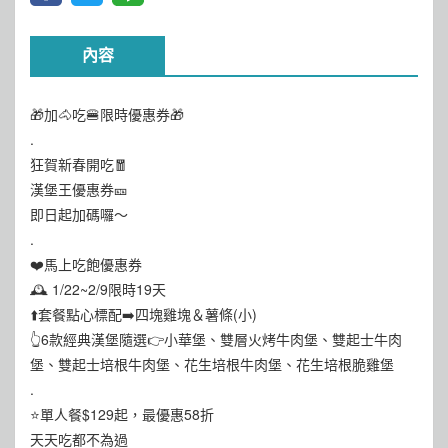
內容
🎁加🐴吃🍔限時優惠券🎁
.
狂賀新春開吃🧧
漢堡王優惠券🎫
即日起加碼囉～
.
❤️馬上吃飽優惠券
🕰️ 1/22~2/9限時19天
⬆️套餐點心標配➡️四塊雞塊＆薯條(小)
👆6款經典漢堡隨選👉小華堡、雙層火烤牛肉堡、雙起士牛肉
堡、雙起士培根牛肉堡、花生培根牛肉堡、花生培根脆雞堡
.
⭐單人餐$129起，最優惠58折
天天吃都不為過