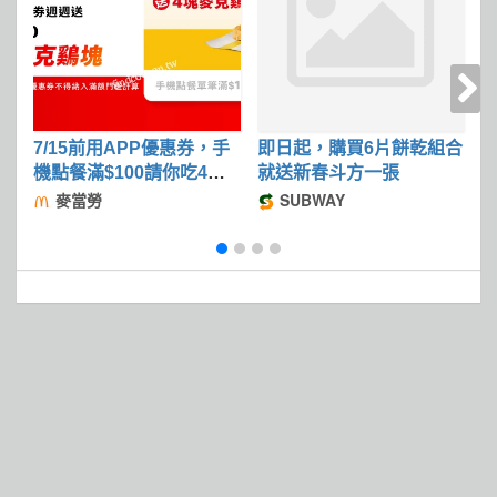
7/15前用APP優惠券，手
即日起，購買6片餅乾組合
2
機點餐滿$100請你吃4塊
就送新春斗方一張
麥克鷄塊
麥當勞
SUBWAY