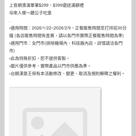
上官網湊滿單筆$299、$399還送滿額禮
🤤來人哪～餵公子吃堡
.
▫️適用時間：2026/1/22~2026/2/9，正餐販售時間至打烊前30分
鐘 (各店販售時間有差異，請以各門市實際正餐販售時間為準)
▫️適用門市：全門市(排除機場內、科技廠內店，詳情請洽各門
市)
▫️此為特殊折扣，恕不提供客製。
▫️圖片僅供參考，實際產品以門市供應為準。
▫️台鋼漢堡王保有本活動修改、變更、取消及規則解釋之權利。