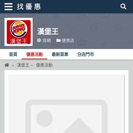
漢堡王
找優惠
官網
速食店
首頁
首頁
優惠活動
最新菜單
分店門市
優惠活動
漢堡王
優惠活動
折價卷
線上DM
找菜單
品牌總覽