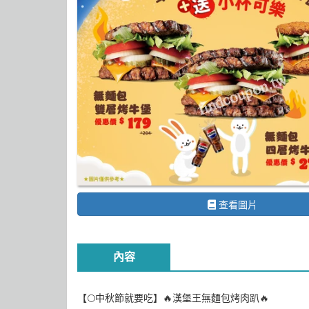
查看圖片
內容
【🌕中秋節就要吃】🔥漢堡王無麵包烤肉趴🔥