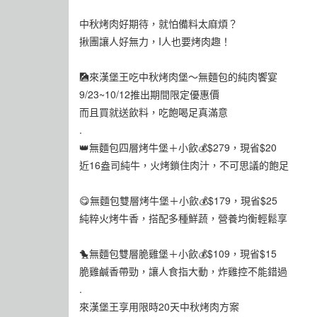
中秋烤肉好期待，就怕備料太麻煩？
揪團讓人好無力，I人也要烤肉趣！
🎑來漢堡王吃中秋烤肉堡～無麵包的純肉饗宴
9/23~10/12推出期間限定優惠價
而且買就送飲料，吃飽喝足真滿意
.
👑無麵包四層烤牛堡＋小飲💰$279，現省$20
近16盎司純牛，火烤鎖住肉汁，不可思議的飽足
😋無麵包雙層烤牛堡＋小飲💰$179，現省$25
純粹火烤牛香，搭配多種鮮蔬，營養均衡輕鬆享
🐤無麵包雙層脆雞堡＋小飲💰$109，現省$15
脆雞鹹香帶勁，讓人食指大動，炸雞控不能錯過
.
來漢堡王享用限時20天中秋烤肉方案