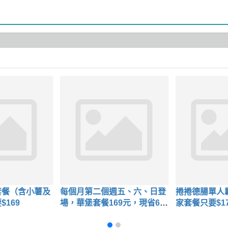
套餐（含小薯及
每個月第二個週五、六、日登
捲捲德腸單人
169
場，華堡套餐169元，現省62
家套餐只要$1
元