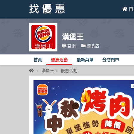
首
找優惠
漢堡王
首頁
官網
速食店
優惠活動
首頁
優惠活動
最新菜單
分店門市
折價卷
漢堡王
優惠活動
線上DM
找菜單
品牌總覽