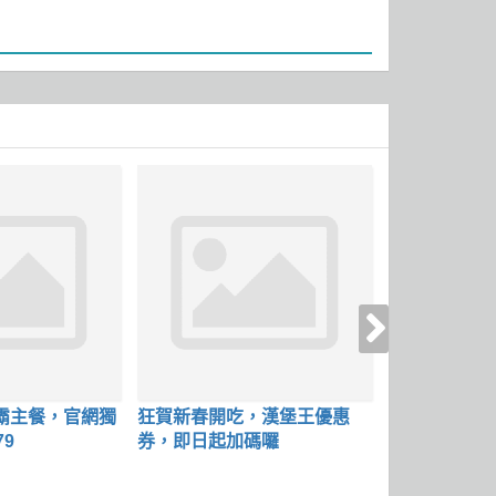
霸主餐，官網獨
狂賀新春開吃，漢堡王優惠
三款經典漢堡
79
券，即日起加碼囉
百元有找，優惠