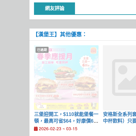
網友評論
【漢堡王】其他優惠：
已過期
三堡迎開工，$110就能堡餐一
安格斯全系列
頓，最高可省$64，好康價6折
中杯飲料）只要$
起
2026-02-23 ~ 03-15