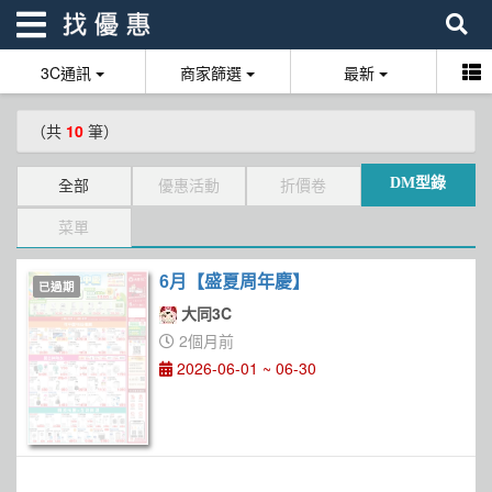
3C通訊
商家篩選
最新
找優惠
（共
10
筆）
首頁
DM型錄
全部
優惠活動
折價卷
優惠活動
菜單
折價卷
6月【盛夏周年慶】
已過期
線上DM
大同3C
找菜單
2個月前
2026-06-01 ~ 06-30
品牌總覽