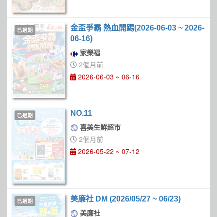
金盃爭霸 熱血開踢(2026-06-03 ~ 2026-
已過期
06-16)
家樂福
2個月前
2026-06-03 ~ 06-16
NO.11
已過期
喜美生鮮超市
2個月前
2026-05-22 ~ 07-12
美廉社 DM (2026/05/27 ~ 06/23)
已過期
美廉社