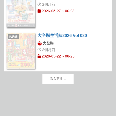
2個月前
2026-05-27 ~ 06-23
大全聯生活誌2026 Vol 020
已過期
大全聯
2個月前
2026-05-22 ~ 06-25
載入更多 ...