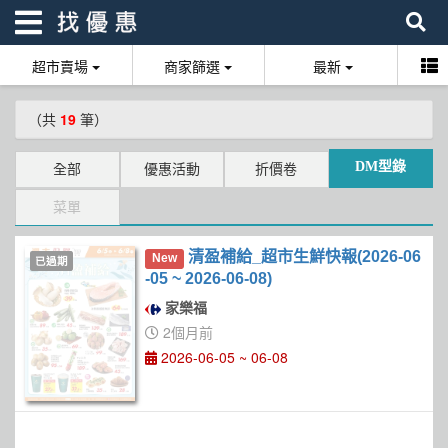
超市賣場
商家篩選
最新
找優惠
（共
19
筆）
首頁
DM型錄
全部
優惠活動
折價卷
優惠活動
菜單
折價卷
清盈補給_超市生鮮快報(2026-06
New
已過期
線上DM
-05 ~ 2026-06-08)
家樂福
找菜單
2個月前
品牌總覽
2026-06-05 ~ 06-08