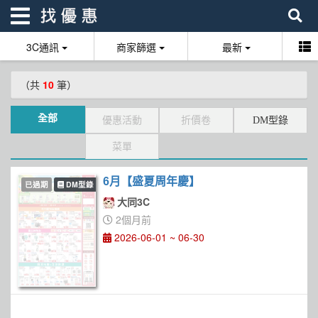
3C通訊
商家篩選
最新
找優惠
（共
10
筆）
首頁
全部
優惠活動
折價卷
DM型錄
優惠活動
菜單
折價卷
6月【盛夏周年慶】
已過期
DM型錄
線上DM
大同3C
2個月前
找菜單
2026-06-01 ~ 06-30
品牌總覽