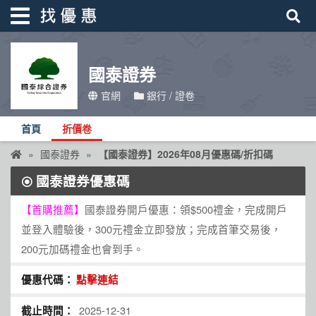
國泰證券
找優惠
官網
銀行 / 證卷
首頁
首頁
折價卷
優惠活動
國泰證券
【國泰證券】2026年08月優惠碼/折扣碼
折價卷
國泰證券優惠碼
線上DM
【首購推薦】
國泰證券開戶優惠：領$500禮金，完成開戶
找菜單
並登入體驗後，300元禮金立即發放；完成首筆交易後，
品牌總覽
200元加碼禮金也會到手。
點擊連結
2025-12-31