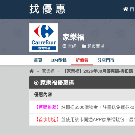
首
找優惠
家樂福
首頁
官網
超市賣場
優惠活動
首頁
DM型錄
折價卷
分店門市
折價卷
家樂福
【家樂福】2026年08月優惠碼/折扣碼
家樂福優惠碼
線上DM
找菜單
優惠內容
品牌總覽
【首購推薦】
註冊送$300購物金，註冊送免運券x2
【首次綁定】
並使用該卡開通APP家樂福錢包，最高