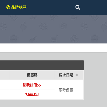
品牌總覽
優惠碼
截止日期
點我註冊>>
限時優惠
7J98J3J