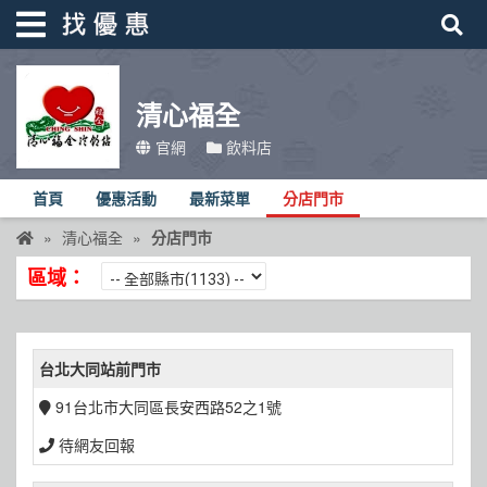
清心福全
找優惠
官網
飲料店
首頁
首頁
優惠活動
最新菜單
分店門市
優惠活動
清心福全
分店門市
折價卷
區域：
線上DM
找菜單
台北大同站前門市
品牌總覽
91台北市大同區長安西路52之1號
待網友回報