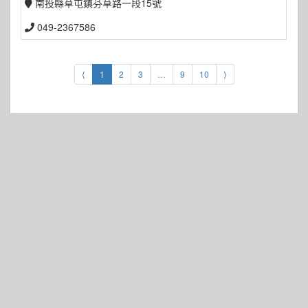
南投縣草屯鎮芬草路一段15號
049-2367586
⟨
1
2
3
…
9
10
⟩