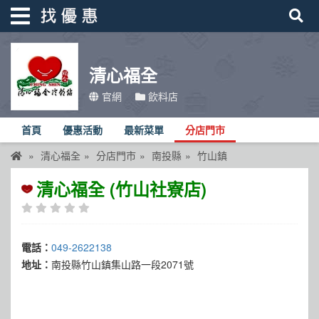
清心福全
找優惠
官網
飲料店
首頁
首頁
優惠活動
最新菜單
分店門市
優惠活動
清心福全
分店門市
南投縣
竹山鎮
折價卷
清心福全 (竹山社寮店)
線上DM
找菜單
電話：
049-2622138
品牌總覽
地址：
南投縣竹山鎮集山路一段2071號