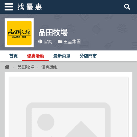
品田牧場
找優惠
官網
王品集團
首頁
首頁
優惠活動
最新菜單
分店門市
優惠活動
品田牧場
優惠活動
折價卷
線上DM
找菜單
品牌總覽