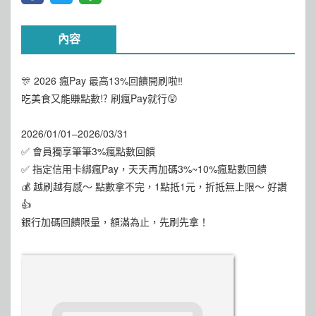
內容
🎊 2026 瘋Pay 最高13%回饋開刷啦‼️
吃美食又能賺點數⁉️ 刷瘋Pay就行😲
2026/01/01–2026/03/31
✅ 會員獨享筆筆3%瘋點數回饋
✅ 指定信用卡綁瘋Pay，天天再加碼3%~10%瘋點數回饋
💰 越刷越有感～ 點數拿不完，1點抵1元，折抵無上限～ 好讚
👍
銀行加碼回饋限量，額滿為止，先刷先拿！