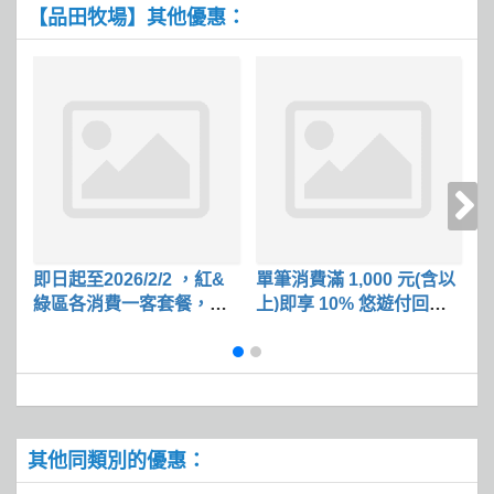
【品田牧場】其他優惠：
即日起至2026/2/2 ，紅&
單筆消費滿 1,000 元(含以
單
綠區各消費一客套餐，即
上)即享 10% 悠遊付回饋
可折$50
金
其他同類別的優惠：