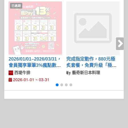
已過期
2026/01/01–2026/03/31，
完成指定動作，880元極
2
會員獨享筆筆3%瘋點數回
炙套餐，免費升級「極上
饋
火焰和牛牛排」
西堤牛排
藝奇新日本料理
2026-01-01 ~ 03-31