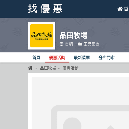
首
找優惠
品田牧場
首頁
官網
王品集團
優惠活動
首頁
優惠活動
最新菜單
分店門市
折價卷
品田牧場
優惠活動
線上DM
找菜單
品牌總覽