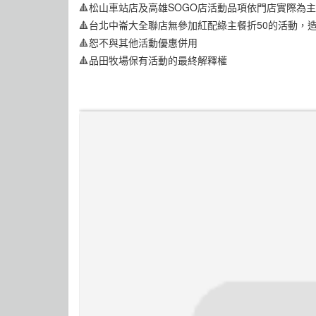
🔺松山車站店及高雄SOGO店活動品項依門店實際為主
🔺台北中崙大全聯店無參加紅配綠主餐折50的活動，
🔺恕不與其他活動優惠併用
🔺品田牧場保有活動的最終解釋權