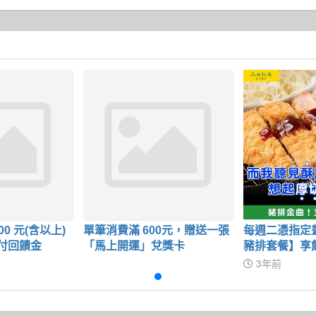
00 元(含以上)
單筆消費滿 600元，贈送一張
每週二憑指定
遊付回饋金
「馬上開運」兌獎卡
豬排套餐】享飽
3年前