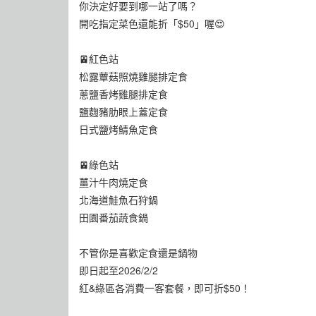
你決定好要到哪一站了嗎？
開吃指定菜色還能折「$50」喔😍
🚈紅色站
松露蕈菇照燒雞腿排定食
蔥鹽香烤雞腿排定食
鹽麴豬肋眼上蓋定食
日式鹽烤鯖魚定食
🚈綠色站
薑汁牛肉燒定食
北海道鮭魚石狩鍋
田園番茄蔬食鍋
不管你是喜歡定食還是鍋物
即日起至2026/2/2
紅&綠區各消費一客套餐，即可折$50！