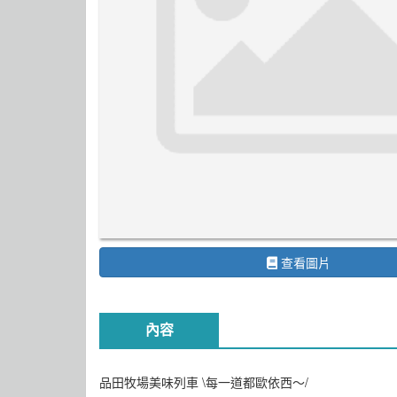
查看圖片
內容
品田牧場美味列車 \每一道都歐依西～/