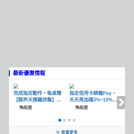
最新優惠情報
完成指定動作，每桌贈
指定信用卡綁瘋Pay，
活
【酥炸天婦羅拼盤】乙
天天再加碼3%~10%瘋
贈
份
點數回饋
換
陶板屋
陶板屋
查看更多