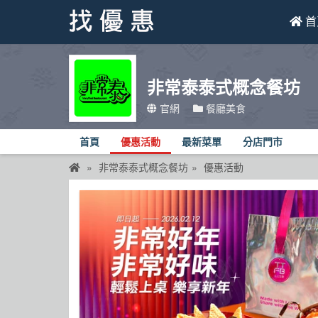
首
找優惠
非常泰泰式概念餐坊
首頁
官網
餐廳美食
優惠活動
首頁
優惠活動
最新菜單
分店門市
折價卷
非常泰泰式概念餐坊
優惠活動
線上DM
找菜單
品牌總覽