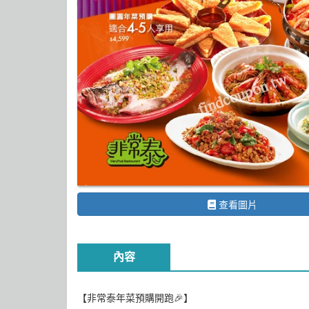
查看圖片
內容
【非常泰年菜預購開跑🎉】