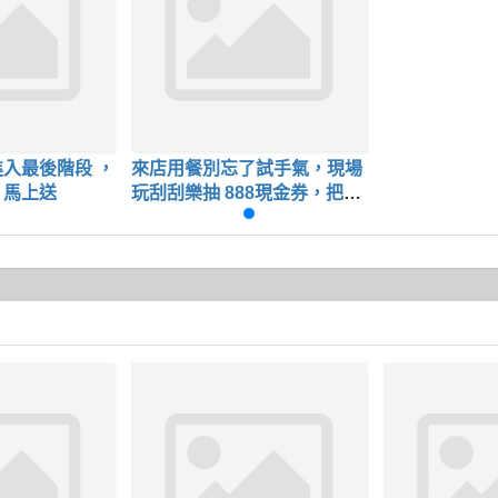
入最後階段 ，
來店用餐別忘了試手氣，現場
，馬上送
玩刮刮樂抽 888現金券，把福
氣帶回家