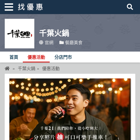
千葉火鍋
找優惠
官網
餐廳美食
首頁
首頁
優惠活動
分店門市
優惠活動
千葉火鍋
優惠活動
折價卷
線上DM
找菜單
品牌總覽