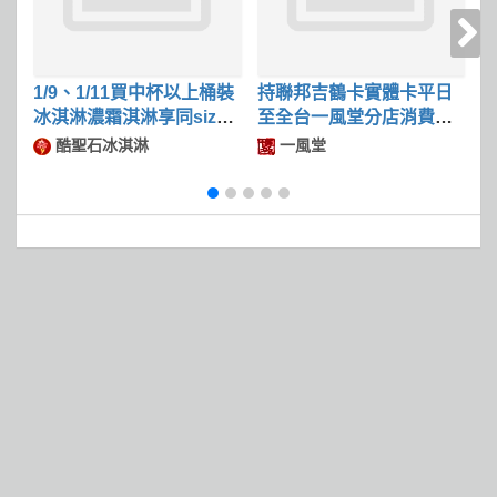
1/9、1/11買中杯以上桶裝
持聯邦吉鶴卡實體卡平日
冰淇淋濃霜淇淋享同size
至全台一風堂分店消費滿
冰淇淋第二件50
$600可現折$50
酷聖石冰淇淋
一風堂