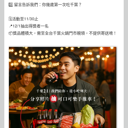
3️⃣ 留言告訴我們：你幾歲第一次吃千葉？
🗓活動至11/30止
📍12/1抽出得獎者一名
📦獎品體積大，需至全台千葉火鍋門市親領，不提供寄送唷！