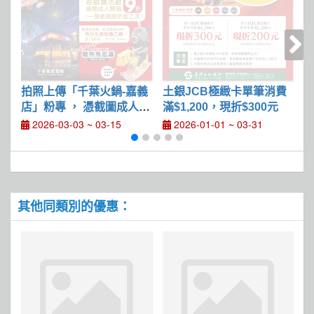
拍照上傳「千葉火鍋-嘉義
土銀JCB極緻卡單筆消費
店」粉專 ， 憑截圖成人開
滿$1,200，現折$300元
鍋享9折
2026-03-03 ~ 03-15
2026-01-01 ~ 03-31
其他同類別的優惠：