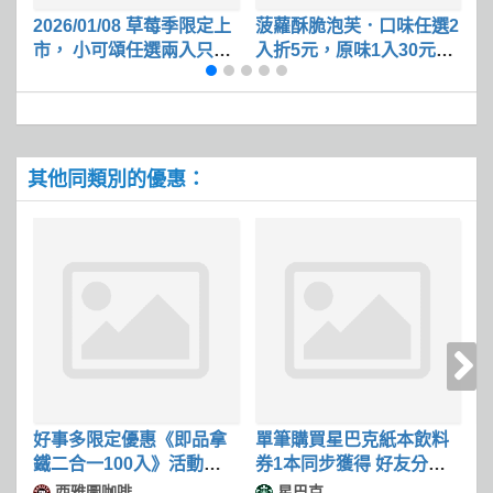
2026/01/08 草莓季限定上
菠蘿酥脆泡芙．口味任選2
2
市， 小可頌任選兩入只要
入折5元，原味1入30元；
89 元
2入55元
8
其他同類別的優惠：
好事多限定優惠《即品拿
單筆購買星巴克紙本飲料
C
鐵二合一100入》活動期
券1本同步獲得 好友分享
定
間 現折 $140元
券 1 張
時
西雅圖咖啡
星巴克