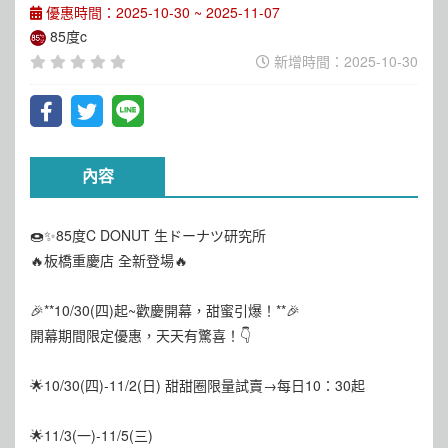
優惠時間：2025-10-30 ~ 2025-11-07
85度c
新增時間：2025-10-30
內容
🍩✨85度C DONUT 生ドーナツ研究所
🔥板橋重慶店 全新登場🔥
🎉**10/30(四)起~歡慶開幕，甜蜜引爆！**🎉
開幕期間限定優惠，天天有驚喜！👇
🌟10/30(四)-11/2(日) 甜甜圈限量試賣→每日10：30起
🌟11/3(一)-11/5(三)