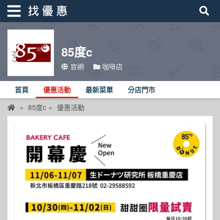
85度c
找優惠
官網
咖啡店
首頁
首頁
優惠活動
最新菜單
分店門市
優惠活動
85度c
優惠活動
折價卷
線上DM
找菜單
品牌總覽