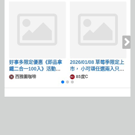
好事多限定優惠《即品拿
2026/01/08 草莓季限定上
C
鐵二合一100入》活動期
市， 小可頌任選兩入只要
定
間 現折 $140元
89 元
時
西雅圖咖啡
85度C