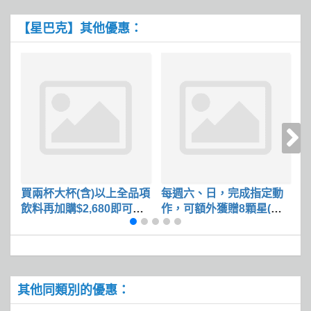
【星巴克】其他優惠：
買兩杯大杯(含)以上全品項
每週六、日，完成指定動
B
飲料再加購$2,680即可獲
作，可額外獲贈8顆星(可
熊
得品牌夾娃娃機
累計)
其他同類別的優惠：