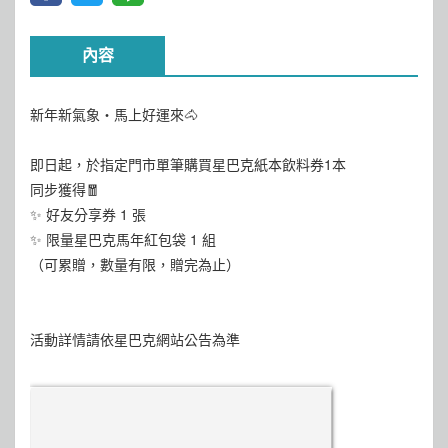
內容
新年新氣象・馬上好運來🐴
即日起，於指定門市單筆購買星巴克紙本飲料券1本
同步獲得🧧
✨ 好友分享券 1 張
✨ 限量星巴克馬年紅包袋 1 組
（可累贈，數量有限，贈完為止）
活動詳情請依星巴克網站公告為準