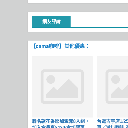
網友評論
【cama咖啡】其他優惠：
聯名款花香耶加雪菲8入組，
台電古亭店1/25
加入會員享$420/盒加碼再贈5