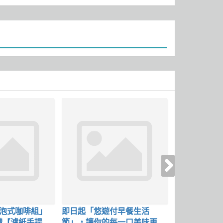
浸泡式咖啡組」
即日起「悠遊付早餐生活
文心崇德店 ，3
加購【濾紙手提
節」，讓你的每一口美味更超
(一) 試營運