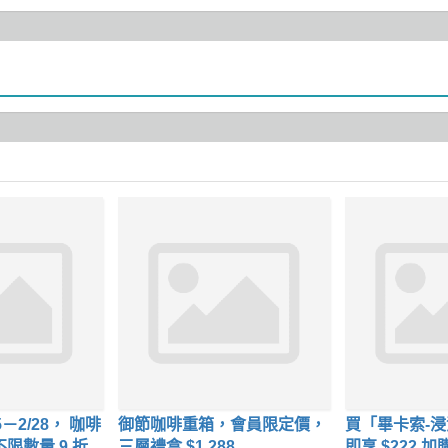
－2/28， 咖啡
御節咖啡重箱，會員限定價，
買「畢卡索-
豆／濾掛咖啡 不限數量 9 折
三層禮盒 $1,288
即享 $222 