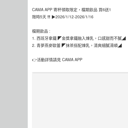
CAMA APP 寄杯領取限定，檔期飲品 買6送1
限時5天 ❗❗ ▶2026/1/12-2026/1/16
檔期飲品 :
1. 西班牙拿鐵 ◤金獎拿鐵融入煉乳，口感甜而不膩◢
2. 青夢燕麥歐蕾 ◤抹茶搭配煉乳，清爽細膩滑順◢
👉活動詳情請見 CAMA APP