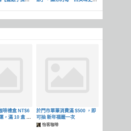
值
啡禮盒 NT$6
於門市單筆消費滿 $500 ，即
運，滿 10 盒 95
可抽 新年福籤一次
怡客咖啡