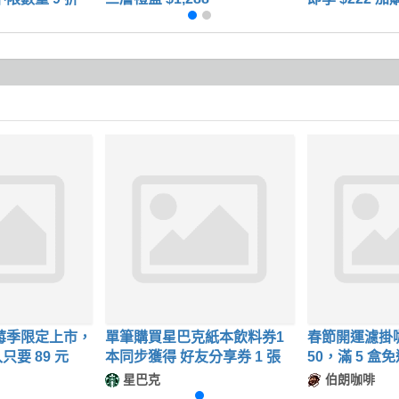
包】
8 草莓季限定上市，
單筆購買星巴克紙本飲料券1
春節開運濾掛咖
要 89 元
本同步獲得 好友分享券 1 張
50，滿 5 盒免
折
星巴克
伯朗咖啡