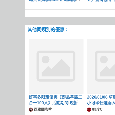
0元購物金
其他同類別的優惠：
好事多限定優惠《即品拿鐵二
2026/01/0
合一100入》活動期間 現折
小可頌任選兩入只
$140元
西雅圖咖啡
85度C