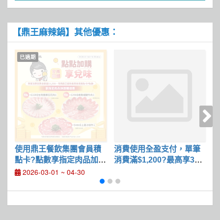
【鼎王麻辣鍋】其他優惠：
已過期
使用鼎王餐飲集團會員積
消費使用全盈支付，單筆
點卡?點數享指定肉品加購
消費滿$1,200?最高享3
優惠
3%回饋
筆
2026-03-01 ~ 04-30