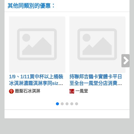
其他同類別的優惠：
1/9、1/11買中杯以上桶裝
持聯邦吉鶴卡實體卡平日
冰淇淋濃霜淇淋享同size
至全台一風堂分店消費滿
限
冰淇淋第二件50
$600可現折$50
酷聖石冰淇淋
一風堂