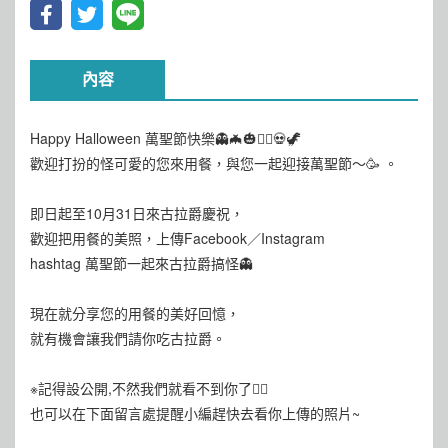
內容
Happy Halloween 萬聖節快樂👻🦇🎃🧛‍♂💀🦖
歡迎打扮的怪可愛的您來用餐，與您一起迎接萬聖節～🥳 。
即日起至10月31日來古拉爵慶祝，
歡迎把用餐的美照，上傳Facebook／Instagram
hashtag 萬聖節一起來古拉爵搞怪👻
現在就分享您的用餐的美好回憶，
就有機會讓我們請你吃古拉爵。
※記得設公開,不然我們就看不到你了🙋‍♂️
也可以在下面留言處提醒小編趕快去看你上傳的照片~