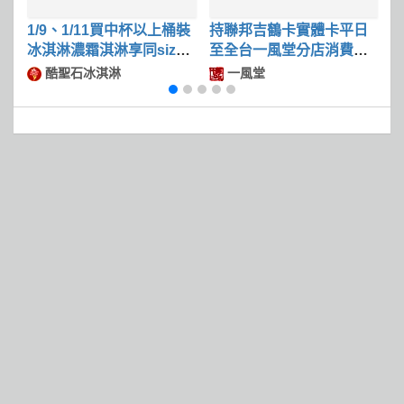
1/9、1/11買中杯以上桶裝
持聯邦吉鶴卡實體卡平日
冰淇淋濃霜淇淋享同size
至全台一風堂分店消費滿
限
冰淇淋第二件50
$600可現折$50
酷聖石冰淇淋
一風堂