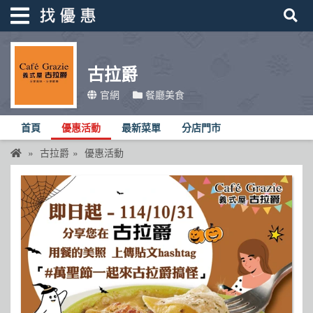
古拉爵
找優惠
官網
餐廳美食
首頁
首頁
優惠活動
最新菜單
分店門市
優惠活動
古拉爵
優惠活動
折價卷
線上DM
找菜單
品牌總覽