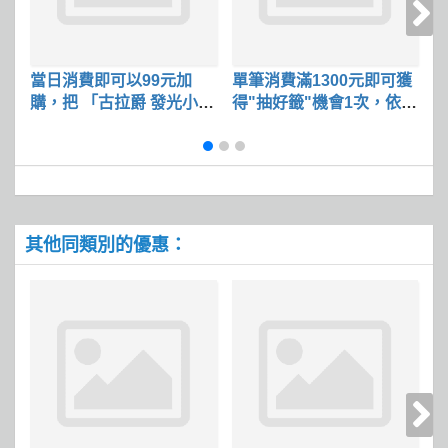
當日消費即可以99元加
單筆消費滿1300元即可獲
3
購，把 「古拉爵 發光小扛
得"抽好籤"機會1次，依此
棒」帶回家
類推 送完為止
其他同類別的優惠：