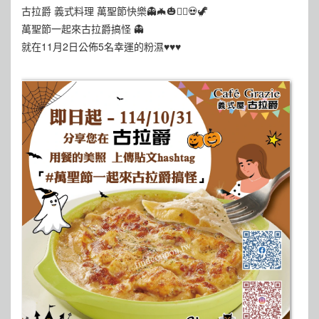
古拉爵 義式料理 萬聖節快樂👻🦇🎃🧛‍♂💀🦖
萬聖節一起來古拉爵搞怪 👻
就在11月2日公佈5名幸運的粉濕♥️♥️♥️