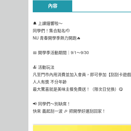
內容
🔔 上課鐘響啦～
同學們！集合點名🫡
NU 青春開學季熱力開跑🔥
📅 開學季活動期間｜9/1～9/30
🍝 活動玩法
凡至門市內用消費並加入會員，即可參加【刮刮卡遊戲】
人人有獎 不分年齡
最大驚喜就是美味主餐免費送！（限次日兌換）😋
📢 同學們～別缺席！
快來 義起刮一波 🎉 把開學好運刮回家！