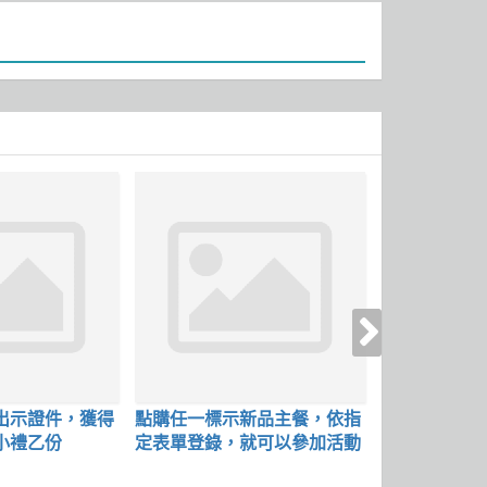
出示證件，獲得
點購任一標示新品主餐，依指
Foodomo
小禮乙份
定表單登錄，就可以參加活動
惠碼【FDM1
現折100元
3年前