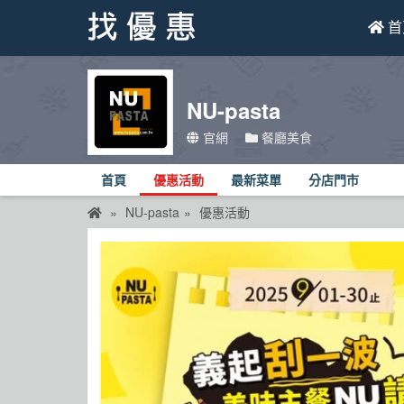
首
找優惠
NU-pasta
首頁
官網
餐廳美食
優惠活動
首頁
優惠活動
最新菜單
分店門市
折價卷
NU-pasta
優惠活動
線上DM
找菜單
品牌總覽