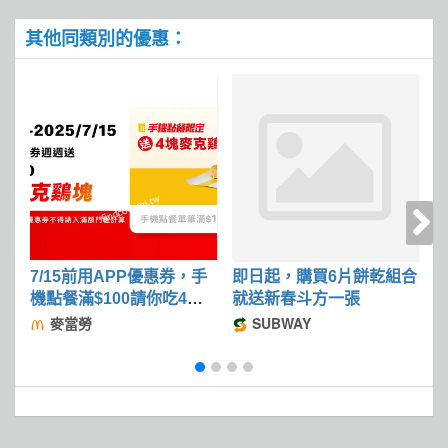
其他同類別的優惠：
7/15前用APP優惠券，手
即日起，購買6片餅乾組合
2
機點餐滿$100請你吃4塊
就送新春斗方一張
麥克鷄塊
麥當勞
SUBWAY