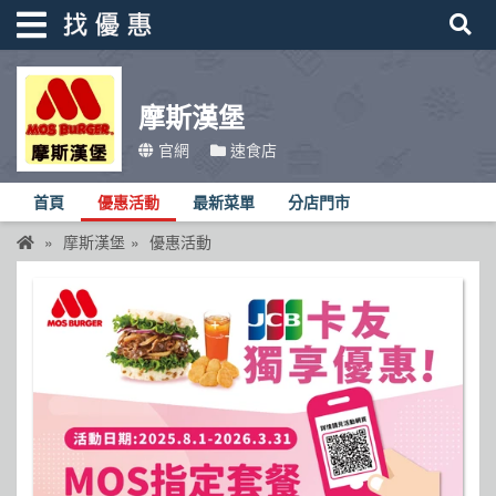
摩斯漢堡
找優惠
官網
速食店
首頁
首頁
優惠活動
最新菜單
分店門市
優惠活動
摩斯漢堡
優惠活動
折價卷
線上DM
找菜單
品牌總覽