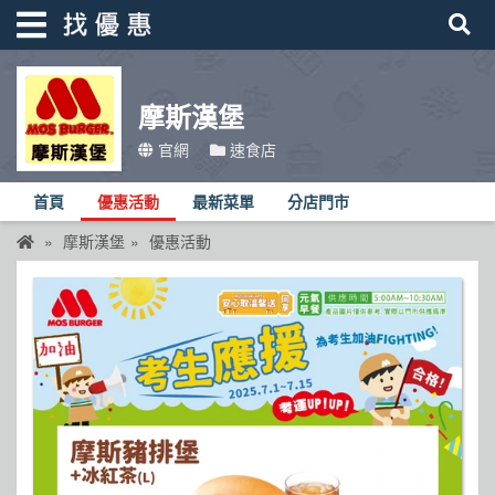
摩斯漢堡
找優惠
官網
速食店
首頁
首頁
優惠活動
最新菜單
分店門市
優惠活動
摩斯漢堡
優惠活動
折價卷
線上DM
找菜單
品牌總覽