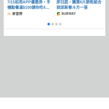
7/15前用APP優惠券，手
即日起，購買6片餅乾組合
2
機點餐滿$100請你吃4塊
就送新春斗方一張
麥克鷄塊
麥當勞
SUBWAY