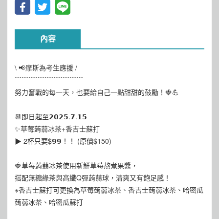
內容
\ 📢摩斯為考生應援 /
﹋﹋﹋﹋﹋﹋﹋﹋﹋﹋
努力奮戰的每一天，也要給自己一點甜甜的鼓勵！🍓💪
📆即日起至𝟮𝟬𝟮𝟱.𝟳.𝟭𝟱
✨草莓蒟蒻冰茶+香吉士蘇打
▶ 2杯只要$𝟵𝟵！！ (原價$150)
🍓草莓蒟蒻冰茶使用新鮮草莓熬煮果醬，
搭配無糖綠茶與高纖Q彈蒟蒻球，清爽又有飽足感！
※香吉士蘇打可更換為草莓蒟蒻冰茶、香吉士蒟蒻冰茶、哈密瓜
蒟蒻冰茶、哈密瓜蘇打