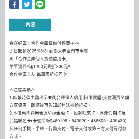
內容
食在好庫！合作金庫幫你付餐費📣📣
即日起到2025/08/31到樹太老全門市用餐
刷「合作金庫個人實體信用卡」
單筆消費‼️滿1200元現折200元‼️
合作金庫卡友 每筆限折抵乙次
⚠️注意事項⚠️
1.結帳時須主動出示並刷合庫個人信用卡(限實體)支付消費全額
方享優惠，離櫃後再告知恕無法補給折扣。
2.本優惠不適用合庫Visa金融卡、雄獅旺來卡、喜鴻假期卡及
兆福聯名卡(卡號前6碼460199、540520、486605、405430)
及任何手機、手錶、行動支付、電子支付或第三方支付等付款
方式。