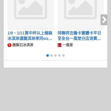
1/9、1/11買中杯以上桶裝
持聯邦吉鶴卡實體卡平日
冰淇淋濃霜淇淋享同size
至全台一風堂分店消費滿
限
冰淇淋第二件50
$600可現折$50
酷聖石冰淇淋
一風堂