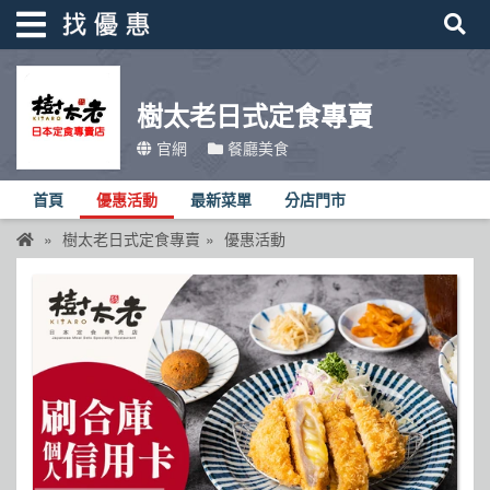
樹太老日式定食專賣
找優惠
官網
餐廳美食
首頁
首頁
優惠活動
最新菜單
分店門市
優惠活動
樹太老日式定食專賣
優惠活動
折價卷
線上DM
找菜單
品牌總覽