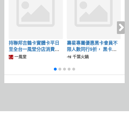
持聯邦吉鶴卡實體卡平日
壽星專屬優惠黑卡會員不
至全台一風堂分店消費滿
限人數同行9折， 黑卡壽
$600可現折$50
星本人最低5折起
一風堂
千葉火鍋