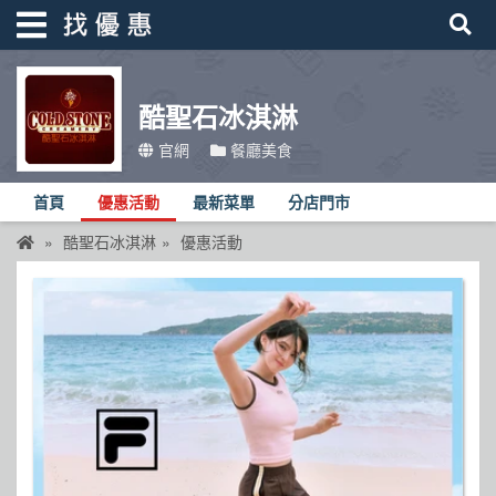
酷聖石冰淇淋
找優惠
官網
餐廳美食
首頁
首頁
優惠活動
最新菜單
分店門市
優惠活動
酷聖石冰淇淋
優惠活動
折價卷
線上DM
找菜單
品牌總覽