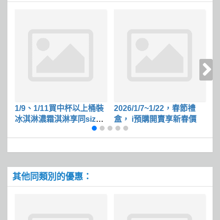
1/9、1/11買中杯以上桶裝
2026/1/7~1/22，春節禮
L
冰淇淋濃霜淇淋享同size
盒， i預購開賣享新春價
杯
冰淇淋第二件50
其他同類別的優惠：