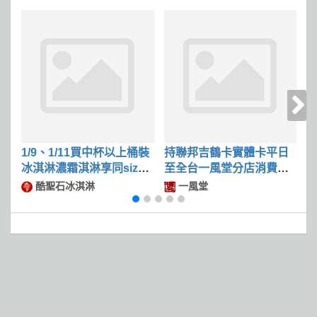
1/9、1/11買中杯以上桶裝
持聯邦吉鶴卡實體卡平日
冰淇淋濃霜淇淋享同size
至全台一風堂分店消費滿
限
冰淇淋第二件50
$600可現折$50
酷聖石冰淇淋
一風堂