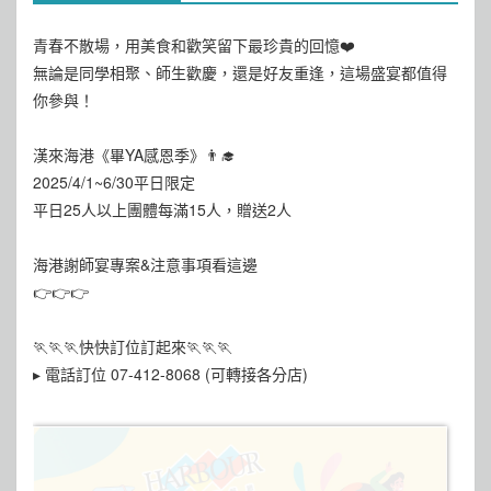
青春不散場，用美食和歡笑留下最珍貴的回憶❤️
無論是同學相聚、師生歡慶，還是好友重逢，這場盛宴都值得
你參與！
漢來海港《畢YA感恩季》👨‍🎓
2025/4/1~6/30平日限定
平日25人以上團體每滿15人，贈送2人
海港謝師宴專案&注意事項看這邊
👉👉👉
🏃🏃🏃快快訂位訂起來🏃🏃🏃
▸ 電話訂位 07-412-8068 (可轉接各分店)