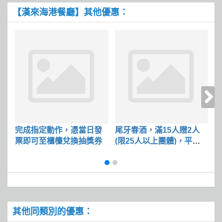
【漢來海港餐廳】其他優惠：
完成指定動作，憑當日發
尾牙春酒，滿15人贈2人
票即可至櫃檯兌換抽獎券
(限25人以上團體)，平日
食
限定
其他同類別的優惠：