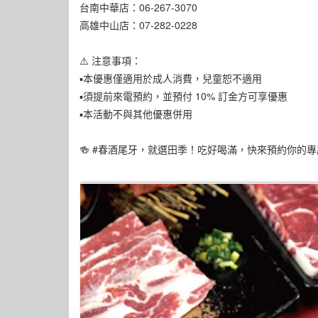
台南中華店：06-267-3070
高雄中山店：07-282-0228
⚠️ 注意事項：
▪︎本優惠僅適用於成人消費，兒童恕不適用
▪︎須提前來電預約，並預付 10% 訂金方可享優惠
▪︎本活動不與其他優惠併用
🍻 #春酒尾牙，就選田季！吃好喝滿，快來預約你的