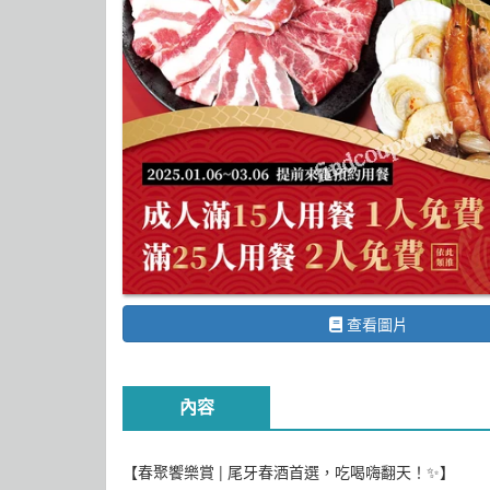
查看圖片
內容
【春聚饗樂賞 | 尾牙春酒首選，吃喝嗨翻天！✨】