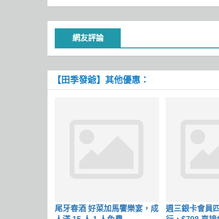
網友評論
【田季發爺】其他優惠：
尾牙春酒 好菜加馬饗樂宴，成
週三銀卡會員四