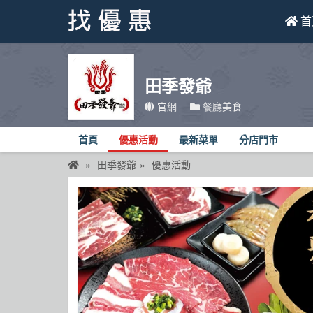
首
找優惠
田季發爺
首頁
官網
餐廳美食
優惠活動
首頁
優惠活動
最新菜單
分店門市
折價卷
田季發爺
優惠活動
線上DM
找菜單
品牌總覽