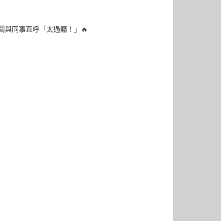
闆與同事直呼「太過癮！」🔥