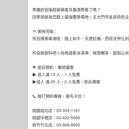
準備好迎接超豪華尾牙春酒聚餐了嗎？
田季發爺為您獻上最強饗樂場地，五大門市各具特色主題
🍴 美味亮點：
🈶️百樣豪華海陸：極上和牛、天使紅蝦、西班牙伊比利
🈶️自助飲料吧＋哈根達斯冰淇淋：無限暢享、甜到心
🌟 提前預約，重磅優惠
▶ 成人滿 15 人，1 人免費
▶成人 滿 25 人，2 人免費，依此類推
📞 撥打預約專線，搶先卡位！
桃園成功店：03-333-1161
桃園中壢店：03-422-5066
新竹竹北店：03-668-8692