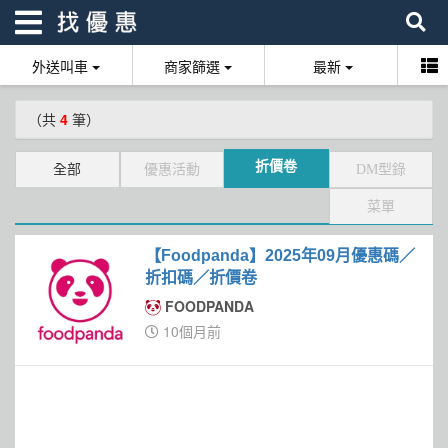
外送叫車
商家篩選
最新
找優惠
（共
4
筆）
首頁
折價卷
全部
優惠活動
DM型錄
優惠活動
菜單
折價卷
【Foodpanda】2025年09月優惠碼／
線上DM
折扣碼／折價卷
FOODPANDA
找菜單
10個月前
品牌總覽