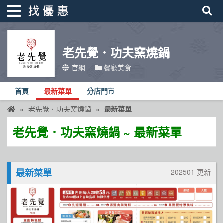
老先覺．功夫窯燒鍋
找優惠
官網
餐廳美食
首頁
首頁
最新菜單
分店門市
優惠活動
老先覺．功夫窯燒鍋
最新菜單
折價卷
老先覺．功夫窯燒鍋 ~ 最新菜單
線上DM
找菜單
最新菜單
202501 更新
品牌總覽