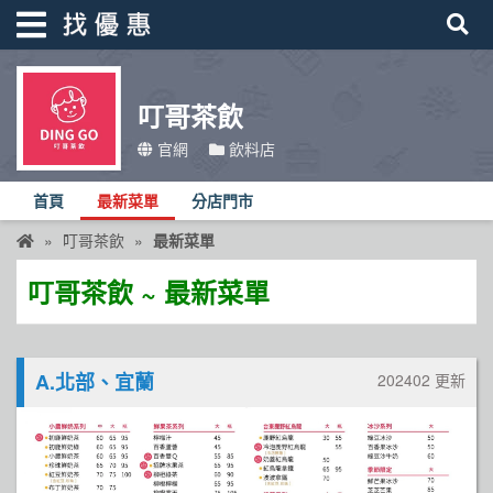
叮哥茶飲
找優惠
官網
飲料店
首頁
首頁
最新菜單
分店門市
優惠活動
叮哥茶飲
最新菜單
折價卷
叮哥茶飲 ~ 最新菜單
線上DM
找菜單
A.北部、宜蘭
202402 更新
品牌總覽