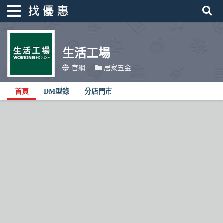
生活工場
找優惠
官網
居家五金
首頁
首頁
DM型錄
分店門市
優惠活動
折價卷
線上DM
找菜單
品牌總覽