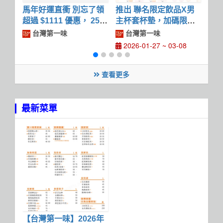
馬年好運直衝 別忘了領
推出 聯名限定飲品X男
20
超過 $1111 優惠， 25
主杯套杯墊，加碼限量
了
天天天都能用
聯名徽章只在這個春天
半
台灣第一味
台灣第一味
2026-01-27 ~ 03-08
查看更多
最新菜單
【台灣第一味】2026年