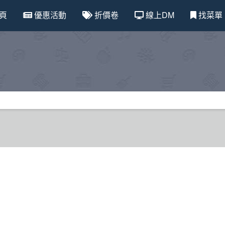
頁
優惠活動
折價卷
線上DM
找菜單