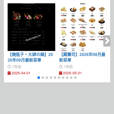
【燒瓶子。大肆の鍋】20
【藏壽司】2026年08月最
【
26年08月最新菜單
新菜單
1年前
1年前
2025-04-01
2025-05-01