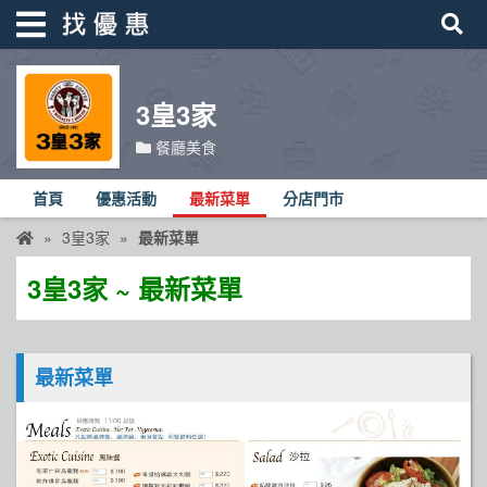
3皇3家
找優惠
餐廳美食
首頁
首頁
優惠活動
最新菜單
分店門市
優惠活動
3皇3家
最新菜單
折價卷
3皇3家 ~ 最新菜單
線上DM
找菜單
最新菜單
品牌總覽