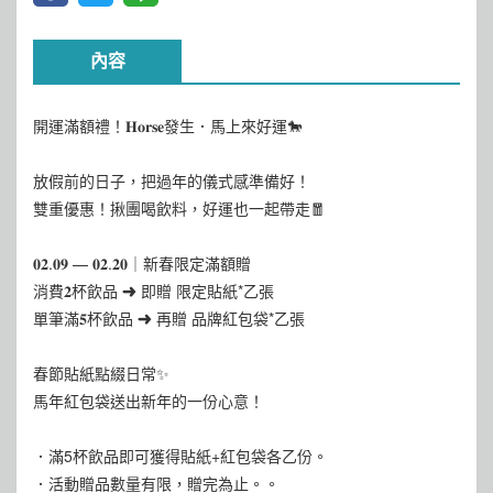
內容
開運滿額禮！𝐇𝐨𝐫𝐬𝐞發生．馬上來好運🐎
放假前的日子，把過年的儀式感準備好！
雙重優惠！揪團喝飲料，好運也一起帶走🧧
𝟎𝟐.𝟎𝟗 — 𝟎𝟐.𝟐𝟎｜新春限定滿額贈
消費𝟐杯飲品 ➜ 即贈 限定貼紙*乙張
單筆滿𝟓杯飲品 ➜ 再贈 品牌紅包袋*乙張
春節貼紙點綴日常✨
馬年紅包袋送出新年的一份心意！
．滿5杯飲品即可獲得貼紙+紅包袋各乙份。
．活動贈品數量有限，贈完為止。。