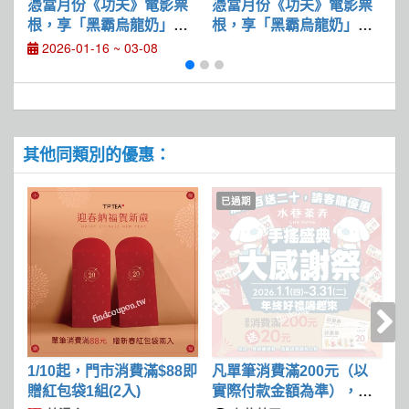
憑當月份《功夫》電影票
憑當月份《功夫》電影票
根，享「黑霸烏龍奶」現
根，享「黑霸烏龍奶」現
飲
折10元優惠
折$??優惠
2026-01-16 ~ 03-08
其他同類別的優惠：
已過期
1/10起，門市消費滿$88即
凡單筆消費滿200元（以
即
贈紅包袋1組(2入)
實際付款金額為準），即