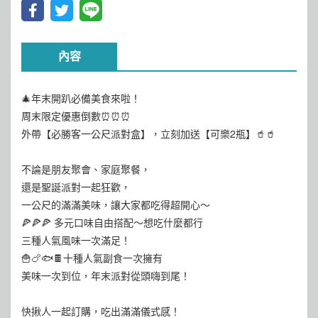
內容
🎄年末開趴必備美食來啦！
周末限定優惠倒數⏰⏰⏰
外帶【必勝客一公尺派對盒】，立刻加送【可樂2瓶】🥤🥤
不論是朋友聚會、家庭聚餐，
還是聖誕派對一起狂歡，
一公尺的滿滿美味，讓大家都吃得超開心～
🍕🍕🍕 多元口味自由搭配～想吃什麼都行
三種人氣風味一次滿足！
🍟🍗🐟🍫十種人氣副食一次擁有
美味一次到位，年末派對從頭嗨到尾！
快揪人一起訂購，吃出滿滿儀式感！