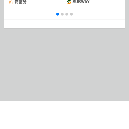
麥克鷄塊
麥當勞
SUBWAY