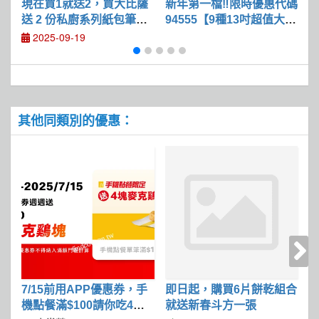
現在買1就送2，買大比薩
新年第一檔‼️限時優惠代碼
送 2 份私廚系列紙包筆管
94555【9種13吋超值大比
麵或燉飯
薩半價】
2025-09-19
其他同類別的優惠：
7/15前用APP優惠券，手
即日起，購買6片餅乾組合
2
機點餐滿$100請你吃4塊
就送新春斗方一張