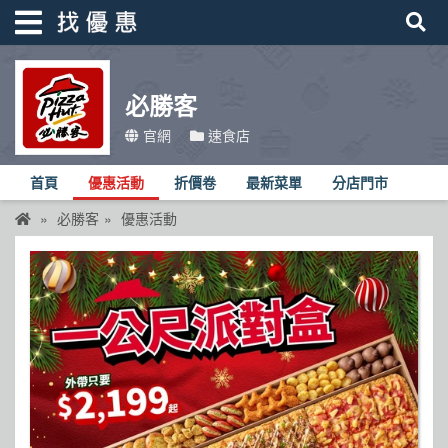
必勝客
找優惠
官網
速食店
首頁
首頁
優惠活動
折價卷
最新菜單
分店門市
優惠活動
必勝客
優惠活動
折價卷
線上DM
找菜單
品牌總覽